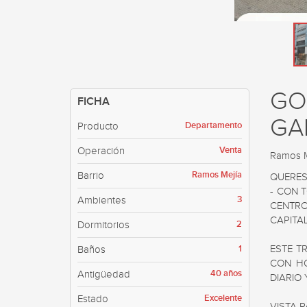
GO
FICHA
GA
Departamento
Producto
Venta
Operación
Ramos M
Ramos Mejía
Barrio
QUERES
- CON 
3
Ambientes
CENTRO
CAPITAL
2
Dormitorios
1
ESTE T
Baños
CON HO
40 años
Antigüedad
DIARIO
Excelente
Estado
VISTA 