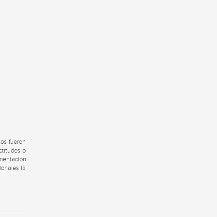
tos fueron
ctitudes o
umentación
ionales la