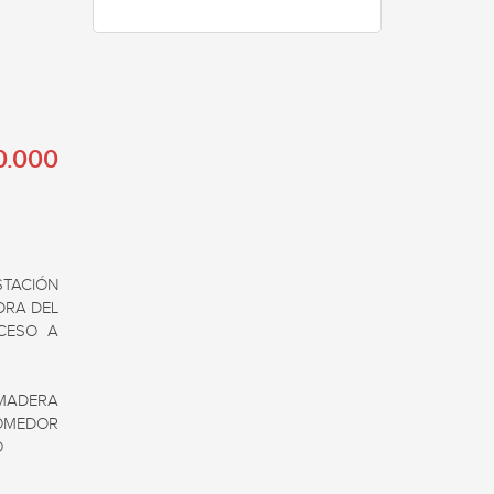
0.000
TACIÓN 
RA DEL 
CESO A 
MADERA 
OMEDOR 

