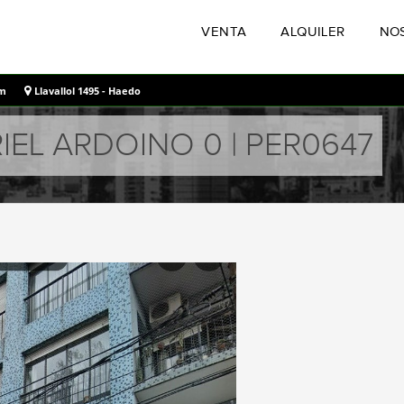
VENTA
ALQUILER
NO
om
Llavallol 1495 - Haedo
L ARDOINO 0 | PER0647