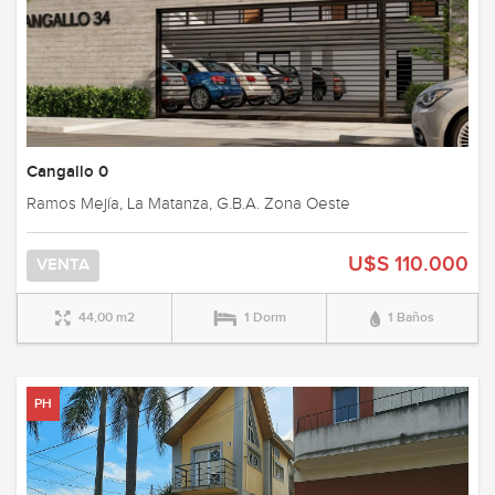
Cangallo 0
Ramos Mejía, La Matanza, G.B.A. Zona Oeste
U$S 110.000
VENTA
44,00 m2
1 Dorm
1 Baños
PH