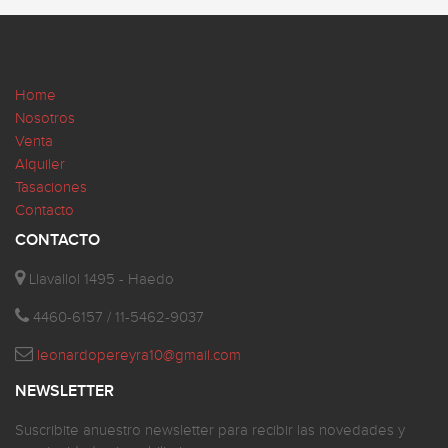
Home
Nosotros
Venta
Alquiler
Tasaciones
Contacto
CONTACTO
Llavallol 1495 - Haedo
4460-6157 / 11-5462-9037
leonardopereyra10@gmail.com
NEWSLETTER
Suscribite anuestro newsletter para recibir las novedades y