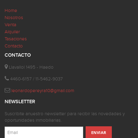
Home
Nosotros
Venta
Alquiler
Tasaciones
Contacto
CONTACTO
Llavallol 1495 - Haedo
4460-6157 / 11-5462-9037
leonardopereyra10@gmail.com
NEWSLETTER
Suscribite anuestro newsletter para recibir las novedades y
oportunidades inmobiliarias.