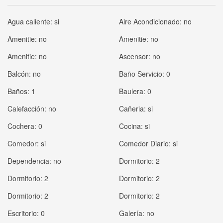
Agua caliente:
si
Aire Acondicionado:
no
Amenitie:
no
Amenitie:
no
Amenitie:
no
Ascensor:
no
Balcón:
no
Baño Servicio:
0
Baños:
1
Baulera:
0
Calefacción:
no
Ca­ñeria:
si
Cochera:
0
Cocina:
si
Comedor:
si
Comedor Diario:
si
Dependencia:
no
Dormitorio:
2
Dormitorio:
2
Dormitorio:
2
Dormitorio:
2
Dormitorio:
2
Escritorio:
0
Galería:
no