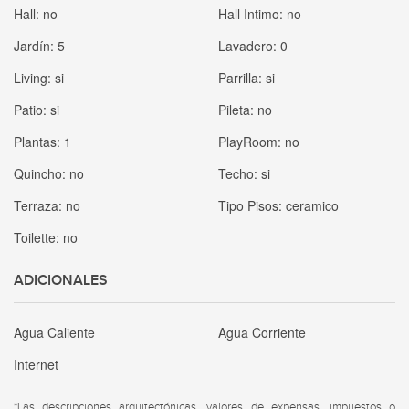
Hall:
no
Hall Intimo:
no
Jardín:
5
Lavadero:
0
Living:
si
Parrilla:
si
Patio:
si
Pileta:
no
Plantas:
1
PlayRoom:
no
Quincho:
no
Techo:
si
Terraza:
no
Tipo Pisos:
ceramico
Toilette:
no
ADICIONALES
Agua Caliente
Agua Corriente
Internet
*Las descripciones arquitectónicas, valores de expensas, impuestos o